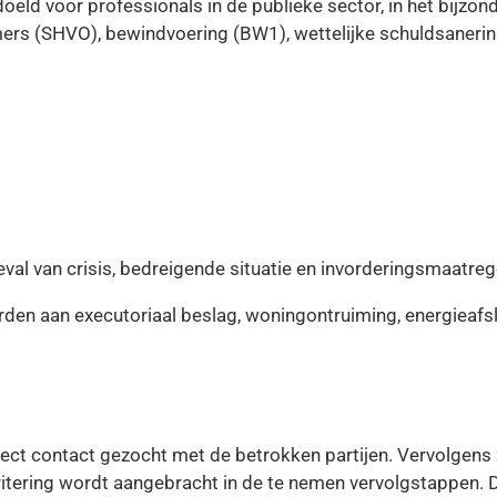
eld voor professionals in de publieke sector, in het bijzon
ers (SHVO), bewindvoering (BW1), wettelijke schuldsanerin
eval van crisis, bedreigende situatie en invorderingsmaatreg
den aan executoriaal beslag, woningontruiming, energieafsl
rect contact gezocht met de betrokken partijen. Vervolgens 
ritering wordt aangebracht in de te nemen vervolgstappen.